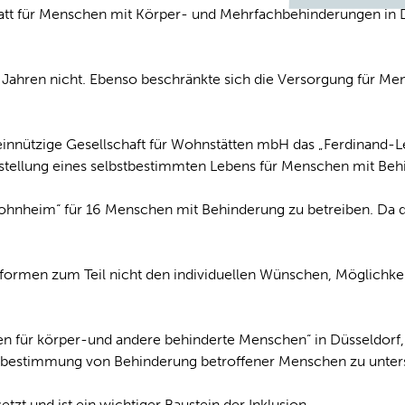
tatt für Menschen mit Körper- und Mehrfachbehinderungen in 
r Jahren nicht. Ebenso beschränkte sich die Versorgung für M
innützige Gesellschaft für Wohnstätten mbH das „Ferdinand-Le
tellung eines selbstbestimmten Lebens für Menschen mit Beh
nheim“ für 16 Menschen mit Behinderung zu betreiben. Da der
sformen zum Teil nicht den individuellen Wünschen, Möglichke
en für körper-und andere behinderte Menschen“ in Düsseldor
bstbestimmung von Behinderung betroffener Menschen zu unter
zt und ist ein wichtiger Baustein der Inklusion.