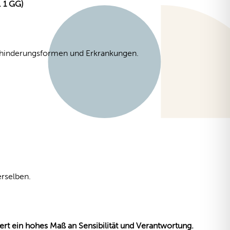
. 1 GG)
ehinderungsformen und Erkrankungen.
erselben.
ert ein hohes Maß an Sensibilität und Verantwortung.