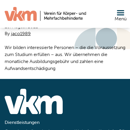
Duales Studium der sozialen
Zum Inhalt springen
Arbeit
Menü
23. August 2021
By
jaco1989
Wir bilden interessierte Personen – die die Voraussetzung
zum Studium erfüllen – aus. Wir übernehmen die
monatliche Ausbildungsgebühr und zahlen eine
Aufwandsentschädigung
Dienstleistungen